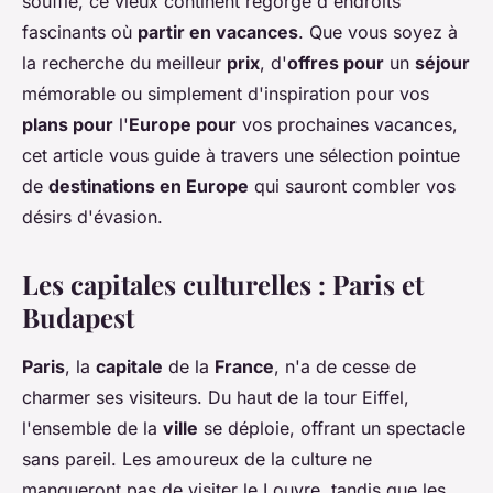
souffle, ce vieux continent regorge d'endroits
fascinants où
partir en vacances
. Que vous soyez à
la recherche du meilleur
prix
, d'
offres pour
un
séjour
mémorable ou simplement d'inspiration pour vos
plans pour
l'
Europe pour
vos prochaines vacances,
cet article vous guide à travers une sélection pointue
de
destinations en Europe
qui sauront combler vos
désirs d'évasion.
Les capitales culturelles : Paris et
Budapest
Paris
, la
capitale
de la
France
, n'a de cesse de
charmer ses visiteurs. Du haut de la tour Eiffel,
l'ensemble de la
ville
se déploie, offrant un spectacle
sans pareil. Les amoureux de la culture ne
manqueront pas de visiter le Louvre, tandis que les