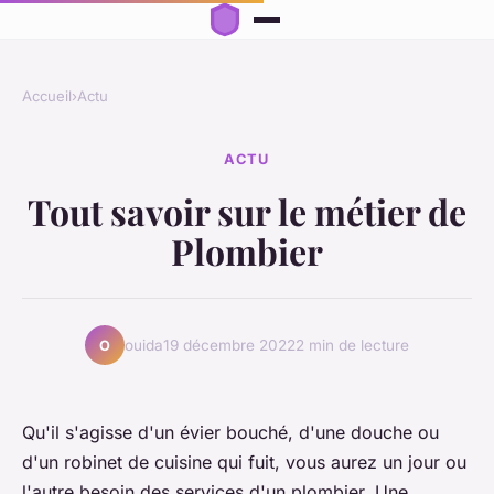
Accueil
›
Actu
ACTU
Tout savoir sur le métier de
Plombier
ouida
19 décembre 2022
2 min de lecture
O
Qu'il s'agisse d'un évier bouché, d'une douche ou
d'un robinet de cuisine qui fuit, vous aurez un jour ou
l'autre besoin des services d'un plombier. Une