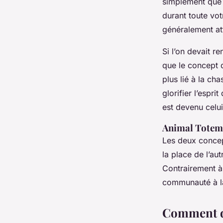
simplement que 
durant toute vot
généralement att
Si l’on devait r
que le concept 
plus lié à la ch
glorifier l’espri
est devenu celui
Animal Totem 
Les deux concep
la place de l’au
Contrairement à 
communauté à la
Comment dé