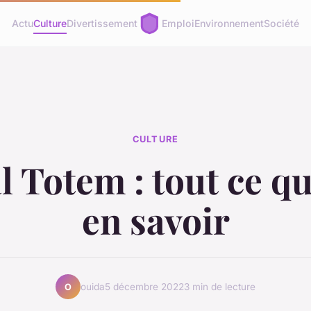
Actu
Culture
Divertissement
Emploi
Environnement
Société
CULTURE
 Totem : tout ce qu'
en savoir
ouida
5 décembre 2022
3 min de lecture
O