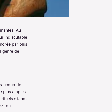
cinantes. Au
ur indiscutable
gnorée par plus
l genre de
 beaucoup de
de plus amples
rituels » tandis
ez tout