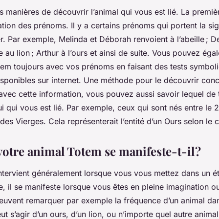
urs manières de découvrir l’animal qui vous est lié. La premi
ication des prénoms. Il y a certains prénoms qui portent la sig
er. Par exemple, Melinda et Déborah renvoient à l’abeille ; D
 au lion ; Arthur à l’ours et ainsi de suite. Vous pouvez ég
tem toujours avec vos prénoms en faisant des tests symboli
isponibles sur internet. Une méthode pour le découvrir conc
avec cette information, vous pouvez aussi savoir lequel de
i qui vous est lié. Par exemple, ceux qui sont nés entre le 2
es Vierges. Cela représenterait l’entité d’un Ours selon le
tre animal Totem se manifeste-t-il ?
intervient généralement lorsque vous vous mettez dans un é
e, il se manifeste lorsque vous êtes en pleine imagination o
peuvent remarquer par exemple la fréquence d’un animal da
eut s’agir d’un ours, d’un lion, ou n’importe quel autre animal