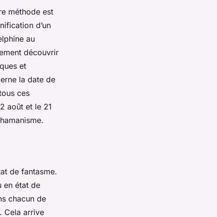
ère méthode est
nification d’un
elphine au
alement découvrir
ques et
erne la date de
 tous ces
2 août et le 21
 chamanisme.
tat de fantasme.
u en état de
ns chacun de
. Cela arrive