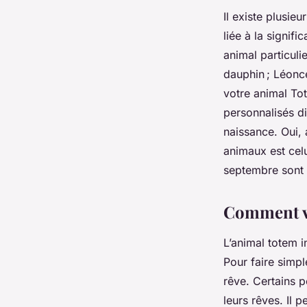
Il existe plusie
liée à la signif
animal particuli
dauphin ; Léonce
votre animal To
personnalisés d
naissance. Oui, 
animaux est celu
septembre sont d
Comment vo
L’animal totem 
Pour faire simpl
rêve. Certains 
leurs rêves. Il p