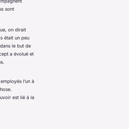
compagnent
us sont
ue, on dirait
s était un peu
 dans le but de
ncept a évolué et
s.
 employés l’un à
chose.
voir est lié à la