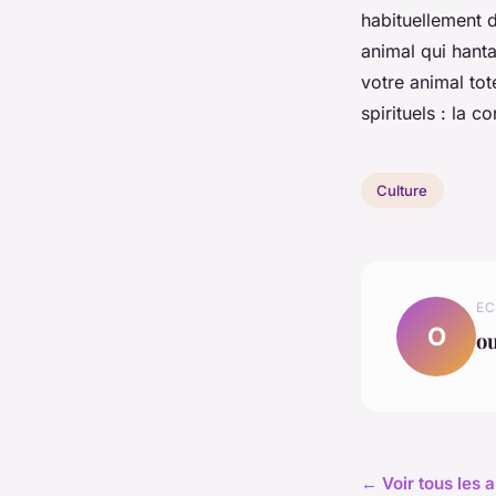
habituellement 
animal qui hant
votre animal tot
spirituels : la 
Culture
EC
O
o
← Voir tous les a