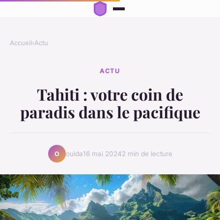
Accueil
›
Actu
ACTU
Tahiti : votre coin de
paradis dans le pacifique
ouida
16 mai 2024
2 min de lecture
O