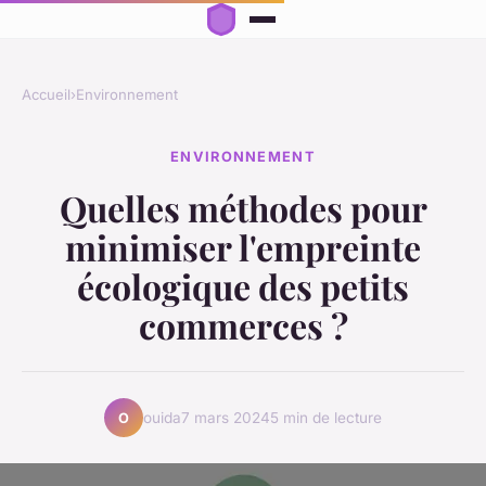
Accueil
›
Environnement
ENVIRONNEMENT
Quelles méthodes pour
minimiser l'empreinte
écologique des petits
commerces ?
ouida
7 mars 2024
5 min de lecture
O