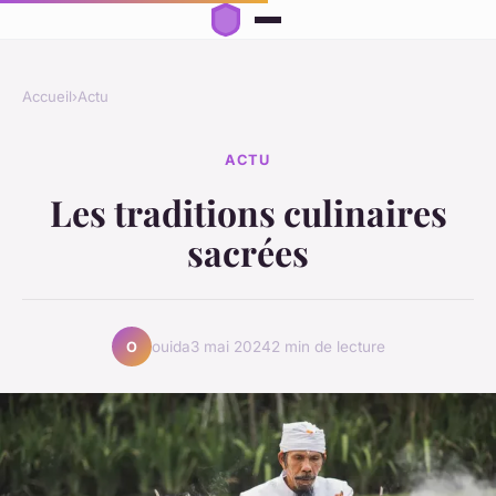
Accueil
›
Actu
ACTU
Les traditions culinaires
sacrées
ouida
3 mai 2024
2 min de lecture
O