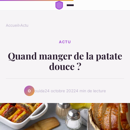
Accueil
›
Actu
ACTU
Quand manger de la patate
douce ?
ouida
24 octobre 2022
4 min de lecture
O