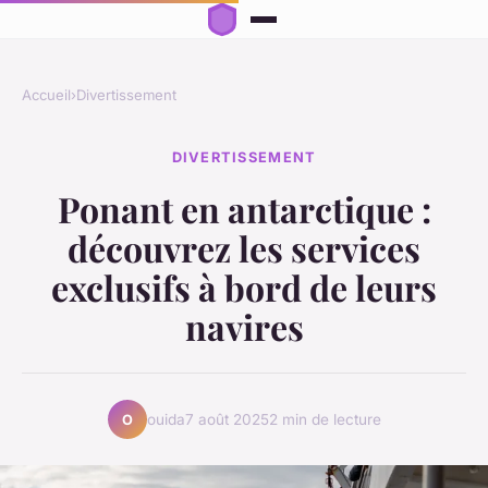
Accueil
›
Divertissement
DIVERTISSEMENT
Ponant en antarctique :
découvrez les services
exclusifs à bord de leurs
navires
ouida
7 août 2025
2 min de lecture
O